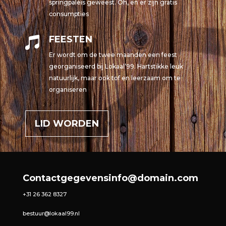
springpaleis geweest. Oh, en er zijn gratis
consumpties
FEESTEN

Er wordt om de twee maanden een feest
georganiseerd bij Lokaal’99. Hartstikke leuk
natuurlijk, maar ook tof en leerzaam om te
organiseren
LID WORDEN
Contactgegevens
info@domain.com
+31 26 362 8327
bestuur@lokaal99.nl