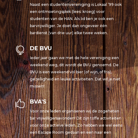
Naast een studentenvereniging is Lokaal ’99 ook
een ontmoetingsplek (lees: kroeg) voor
studenten van de HAN. Als lid ben je ook een
barvrijwilliger. Je doet dan ongeveer één
bardienst (van drie uur) elke twee weken.
DE BVU

Ieder jaar gaan we met de hele vereniging een
weekend weg, dit wordt de BVU genoemd. De
BVU is een weekend vol bier (of wijn, of fris),
gezelligheid en leuke activiteiten. Dat wil je niet
missen!
BVA'S

Voor onze leden organiseren wij de zogeheten
bar vrijwilligersavonden! Dit zijn toffe activiteiten
voor onze actieve leden. Zo hebben we wel eens
een Escape Room gedaan en een naar een