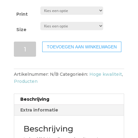
Print
Size
Lokaal
TOEVOEGEN AAN WINKELWAGEN
'99
Hoodie
(zonder
ruglogo)
Artikelnummer:
N/B
Categorieën:
Hoge kwaliteit
,
aantal
Producten
Beschrijving
Extra informatie
Beschrijving