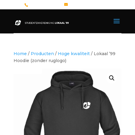
+31 26 362 8327
bestuur@lokaal99.nl
Home
/
Producten
/
Hoge kwaliteit
/ Lokaal ’99
Hoodie (zonder ruglogo)