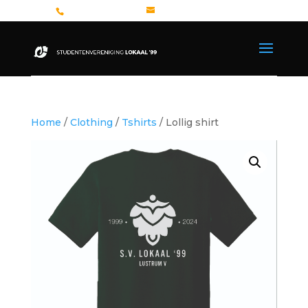
+31 26 362 8327
bestuur@lokaal99.nl
Home
/
Clothing
/
Tshirts
/ Lollig shirt